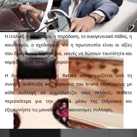
Η ιταλική ατμόσφαιρα, η παράδοση, το οικογενειακό πάθος, η
καινοτομία, ο σχεδιασμός και η πρωτοτυπία είναι οι αξίες
Leisure
Leisure
Diamonds
Diamonds
που διακρίνουν την Barakà, ικανές να δώσουν ταυτότητα και
Δαχτυλίδι από 18Κ
Βραχιόλι από 18Κ ροζ
κομψότητα σε όσους τα φορούν.
ροζ χρυσό &
χρυσό & διαμάντια
διαμάντια
Η διαρκής επιτυχία της Barakà υπογραμμίζεται από τη
συνεχή ανάπτυξη και παρουσία του brand παγκοσμίως με
κάθε συλλογή να αιχμαλωτίζει τους πελάτες. Μάθετε
περισσότερα για την Barakà μέσω της Odysseus και
εξερευνήστε τις μοναδικές και καινοτόμες συλλογές.