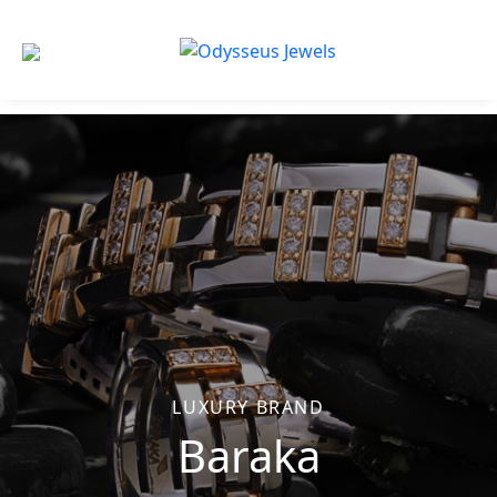
Odysseus
Jewels
LUXURY BRAND
Baraka