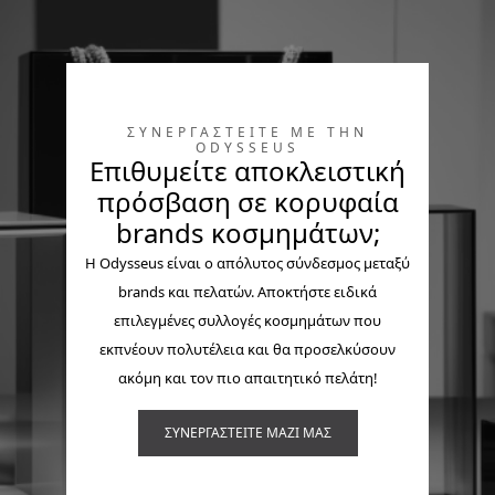
316L
316L
Βραχιόλι από 18Κ
Βραχιόλι από 18Κ
χρυσό, stainless steel
χρυσό, stainless steel
& διαμάντια
& διαμάντια
Explore
ΣΥΝΕΡΓΑΣΤΕΙΤΕ ΜΕ ΤΗΝ
Δαχτυλίδι από 18Κ
ODYSSEUS
Επιθυμείτε αποκλειστική
ροζ χρυσό,
πρόσβαση σε κορυφαία
ανοξείδωτο ατσάλι &
brands κοσμημάτων;
μαύρα διαμάντια
Η Odysseus είναι o απόλυτος σύνδεσμος μεταξύ
brands και πελατών. Αποκτήστε ειδικά
επιλεγμένες συλλογές κοσμημάτων που
316L
εκπνέουν πολυτέλεια και θα προσελκύσουν
Βραχιόλι από 18Κ
ακόμη και τον πιο απαιτητικό πελάτη!
χρυσό, stainless steel
& διαμάντια
ΣΥΝΕΡΓΑΣΤΕΙΤΕ ΜΑΖΙ ΜΑΣ
Carbon Fiber
Kardano
Βραχιόλι από 18Κ ροζ
Σταυρός από 18Κ ροζ