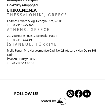
Πολιτική Απορρήτου
ΕΠΙΚΟΙΝΩΝΙΑ
THESSALONIKI, GREECE
Cosmos Offices 5, Ag. Georgiou Str., 57001
T: +30 2310 475 466
ATHENS, GREECE
20, Voukourestiou str., Kolonaki, 10671
T: +30 2310 474 499
İSTANBUL, TÜRKIYE
Molla Fenari Mh. Nuruosmaniye Cad. No: 23 Atasaray Han Daire 308
Fatih
İstanbul, Türkiye 34120
T: +90 212 514 80 38
Logo
Casino
Collection
Collection
18K Gold & Diamonds
18K Gold & Diamonds
FOLLOW US
Created by