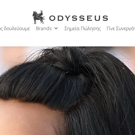
Naomi Cambell
Odysseus
Ημ.
Jewels
24/09/2025
δημοσίευσης
ς δουλεύουμε
Brands
Σημεία Πώλησης
Γίνε Συνεργά