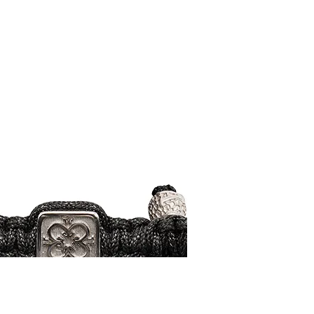
Çapraz
lantalı 18 Ayar Sarı Altın Kolye