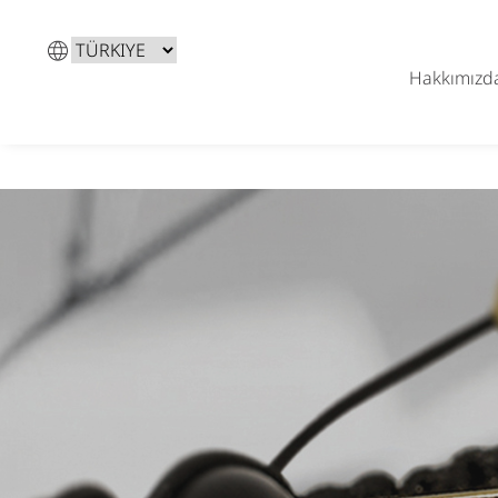
Dil
Seç
Hakkımızd