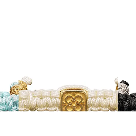
a
İsa Pantokrator
 Oniks
18 Ayar Sarı Altın, Pırlanta ve Oniks
Pır
Tılsım