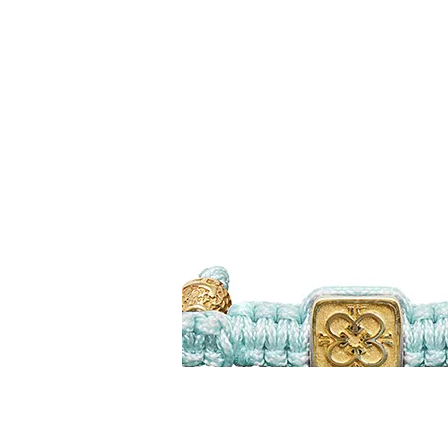
Çarmıha Gerilmiş İs
18 Ayar Sarı Altın, Pırlanta ve
Tılsım