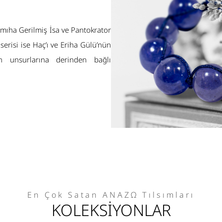
armıha Gerilmiş İsa ve Pantokrator
 serisi ise Haç’ı ve Eriha Gülü’nün
ğın unsurlarına derinden bağlı
En Çok Satan ΑΝΑΖΩ Tılsımları
KOLEKSİYONLAR