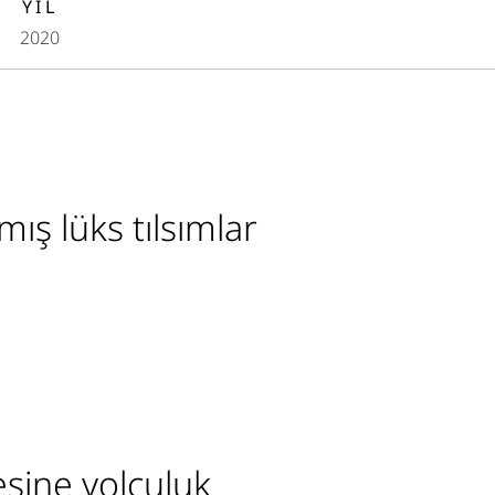
YIL
2020
ış lüks tılsımlar
esine yolculuk