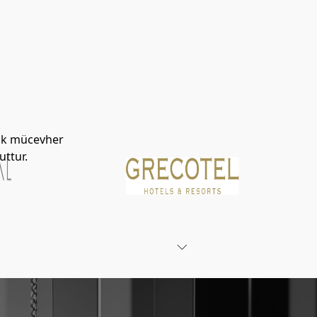
yük mücevher
uttur.