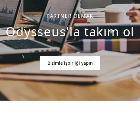
PARTNER OLMAK
Odysseus'la takım ol
Bizimle işbirliği yapın