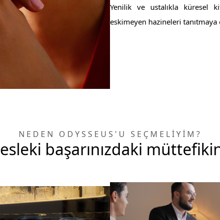
Yenilik ve ustalıkla küresel k
eskimeyen hazineleri tanıtmaya
NEDEN ODYSSEUS'U SEÇMELİYİM?
esleki başarınızdaki müttefikin