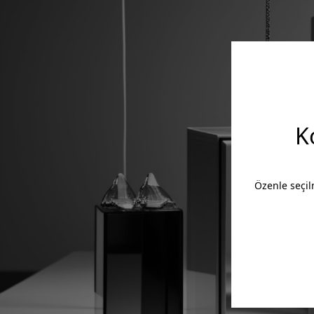
K
Özenle seçil