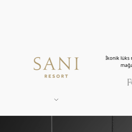
İkonik lüks
mağaz