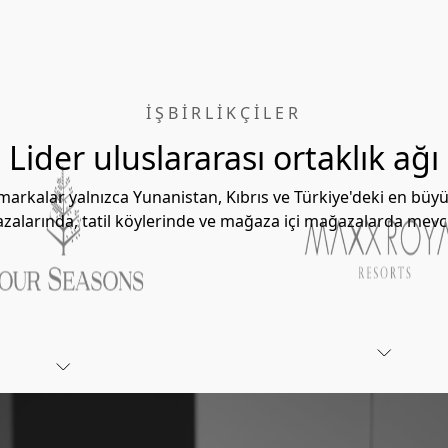
IŞBIRLIKÇILER
Lider uluslararası ortaklık ağı
 markalar yalnızca Yunanistan, Kıbrıs ve Türkiye'deki en bü
alarında, tatil köylerinde ve mağaza içi mağazalarda mevc