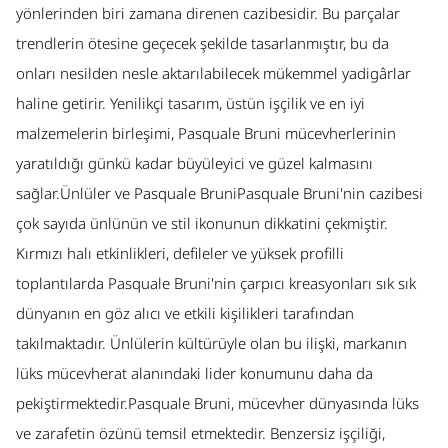
yönlerinden biri zamana direnen cazibesidir. Bu parçalar
trendlerin ötesine geçecek şekilde tasarlanmıştır, bu da
onları nesilden nesle aktarılabilecek mükemmel yadigârlar
haline getirir. Yenilikçi tasarım, üstün işçilik ve en iyi
malzemelerin birleşimi, Pasquale Bruni mücevherlerinin
yaratıldığı günkü kadar büyüleyici ve güzel kalmasını
sağlar.Ünlüler ve Pasquale BruniPasquale Bruni'nin cazibesi
çok sayıda ünlünün ve stil ikonunun dikkatini çekmiştir.
Kırmızı halı etkinlikleri, defileler ve yüksek profilli
toplantılarda Pasquale Bruni'nin çarpıcı kreasyonları sık sık
dünyanın en göz alıcı ve etkili kişilikleri tarafından
takılmaktadır. Ünlülerin kültürüyle olan bu ilişki, markanın
lüks mücevherat alanındaki lider konumunu daha da
pekiştirmektedir.Pasquale Bruni, mücevher dünyasında lüks
ve zarafetin özünü temsil etmektedir. Benzersiz işçiliği,