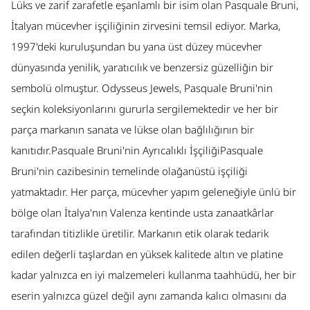
Lüks ve zarif zarafetle eşanlamlı bir isim olan Pasquale Bruni,
İtalyan mücevher işçiliğinin zirvesini temsil ediyor. Marka,
1997'deki kuruluşundan bu yana üst düzey mücevher
dünyasında yenilik, yaratıcılık ve benzersiz güzelliğin bir
sembolü olmuştur. Odysseus Jewels, Pasquale Bruni'nin
seçkin koleksiyonlarını gururla sergilemektedir ve her bir
parça markanın sanata ve lükse olan bağlılığının bir
kanıtıdır.Pasquale Bruni'nin Ayrıcalıklı İşçiliğiPasquale
Bruni'nin cazibesinin temelinde olağanüstü işçiliği
yatmaktadır. Her parça, mücevher yapım geleneğiyle ünlü bir
bölge olan İtalya'nın Valenza kentinde usta zanaatkârlar
tarafından titizlikle üretilir. Markanın etik olarak tedarik
edilen değerli taşlardan en yüksek kalitede altın ve platine
kadar yalnızca en iyi malzemeleri kullanma taahhüdü, her bir
eserin yalnızca güzel değil aynı zamanda kalıcı olmasını da