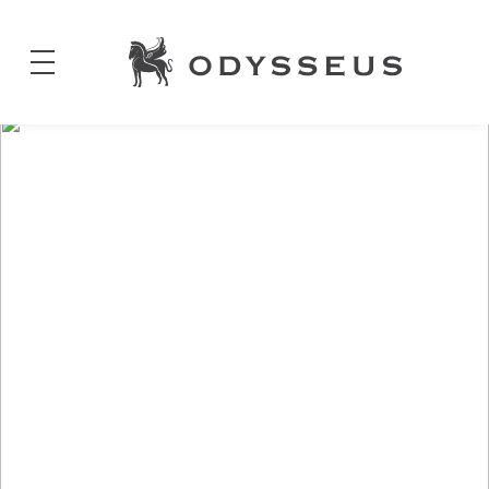
Odysseus
Jewels