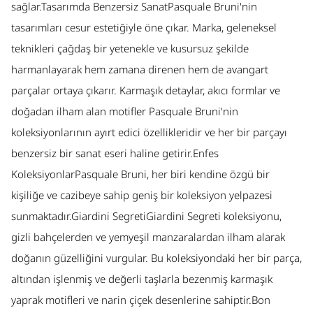
sağlar.Tasarımda Benzersiz SanatPasquale Bruni'nin
tasarımları cesur estetiğiyle öne çıkar. Marka, geleneksel
teknikleri çağdaş bir yetenekle ve kusursuz şekilde
harmanlayarak hem zamana direnen hem de avangart
parçalar ortaya çıkarır. Karmaşık detaylar, akıcı formlar ve
doğadan ilham alan motifler Pasquale Bruni'nin
koleksiyonlarının ayırt edici özellikleridir ve her bir parçayı
benzersiz bir sanat eseri haline getirir.Enfes
KoleksiyonlarPasquale Bruni, her biri kendine özgü bir
kişiliğe ve cazibeye sahip geniş bir koleksiyon yelpazesi
sunmaktadır.Giardini SegretiGiardini Segreti koleksiyonu,
gizli bahçelerden ve yemyeşil manzaralardan ilham alarak
doğanın güzelliğini vurgular. Bu koleksiyondaki her bir parça,
altından işlenmiş ve değerli taşlarla bezenmiş karmaşık
yaprak motifleri ve narin çiçek desenlerine sahiptir.Bon