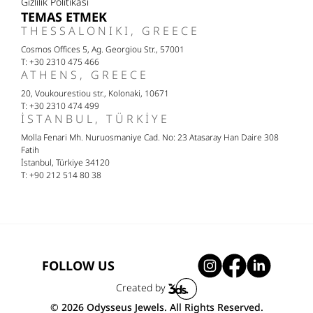
Gizlilik Politikasi
TEMAS ETMEK
THESSALONIKI, GREECE
Cosmos Offices 5, Ag. Georgiou Str., 57001
T: +30 2310 475 466
ATHENS, GREECE
20, Voukourestiou str., Kolonaki, 10671
T: +30 2310 474 499
İSTANBUL, TÜRKIYE
Molla Fenari Mh. Nuruosmaniye Cad. No: 23 Atasaray Han Daire 308
Fatih
İstanbul, Türkiye 34120
T: +90 212 514 80 38
FOLLOW US
Created by
© 2026 Odysseus Jewels. All Rights Reserved.